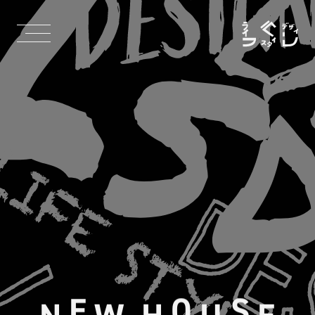
E
O
S
N
W
H
U
E